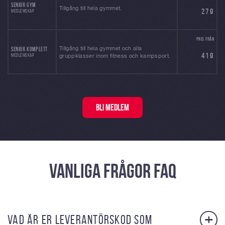
SENIOR GYM
Tillgång till hela gymmet.
279
MEDLEMSKAP
PRIS FRÅN
Tillgång till hela gymmet och alla
SENIOR KOMPLETT
419
MEDLEMSKAP
gruppklasser inom fitness och kampsport.
BLI MEDLEM
VANLIGA FRÅGOR FAQ
+
VAD ÄR ER LEVERANTÖRSKOD SOM