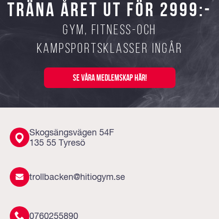
TRÄNA ÅRET UT FÖR 2999:-
gym, fitness-och
kampsportsklasser ingår
SE VÅRA MEDLEMSKAP HÄR!
Skogsängsvägen 54F
135 55 Tyresö
trollbacken@hitiogym.se
0760255890