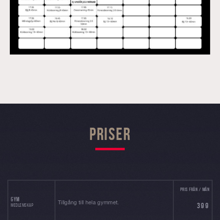
PRISER
PRIS FRÅN / MÅN
GYM
Tillgång till hela gymmet.
399
MEDLEMSKAP