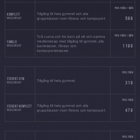
PRIS FRÅN / MÅN
Tillgång till hela gymmet och alla
KOMPLETT
599
MEDLEMSKAP
gruppklasser inom fitness och kampsport.
PRIS FRÅN / MÅN
Två vuxna och tre barn på ett och samma
medlemskap med tillgång till gymmet, alla
FAMILJE
1199
MEDLEMSKAP
barnklasser, fitness och
kampsportsklasser.
PRIS FRÅN
STUDENT GYM
Tillgång till hela gymmet.
319
MEDLEMSKAP
PRIS FRÅN
Tillgång till hela gymmet och alla
STUDENT KOMPLETT
479
MEDLEMSKAP
gruppklasser inom fitness och kampsport.
PRIS FRÅN