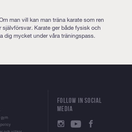
 Om man vill kan man träna karate som ren
ler självförsvar. Karate ger både fysisk och
ära dig mycket under våra träningspass.
FOLLOW IN SOCIAL
MEDIA
o
t gym
spolicy
er och villkor