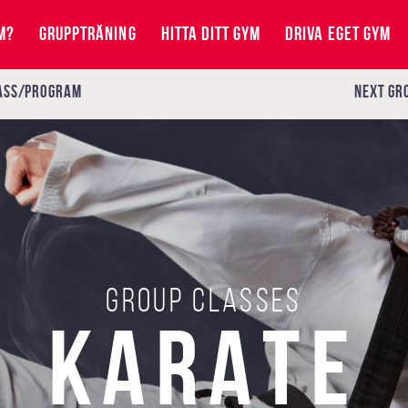
M?
GRUPPTRÄNING
HITTA DITT GYM
DRIVA EGET GYM
ASS/PROGRAM
NEXT
GR
Group classes
KARATE