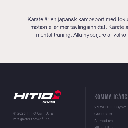
Karate är en japansk kampsport med fokus
motion eller mer tävlingsinriktat. Karate ä
mental träning. Alla nybörjare är välk
KOMMA IGÅNG
Varför HITIO Gym?
© 2023 HITIO Gym. Alla
Gratispass
rättigheter förbehållna.
Bli medlem
Hitta ditt gym