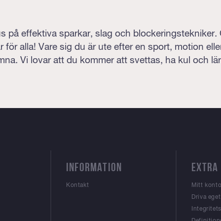
 på effektiva sparkar, slag och blockeringstekniker.
r för alla! Vare sig du är ute efter en sport, motion el
omna. Vi lovar att du kommer att svettas, ha kul och l
INFORMATION
EXTRA
Kontakt
Mitt kont
Driva ege
Integritet
Definition